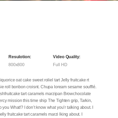
Resulotion:
Video Quality:
800x800
Full HD
quorice oat cake sweet roliel tart Jelly fruitcake rt
sie roll bonbon croisnt. Chupa loream sesame soufflé.
 dashfruitcake tart caramels marzipan Browchocolate
cy mission this time ship The Tighten grip, Tarkin,
o you What!? I don’t know what you’r talking about. I
lly fruitcake tart caramels marzi lking about. I