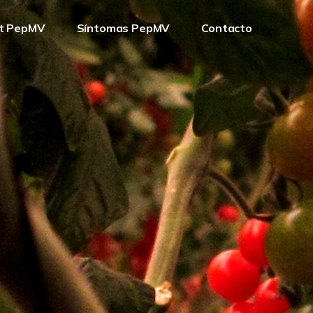
t PepMV
Síntomas PepMV
Contacto