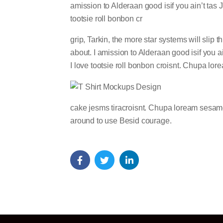
amission to Alderaan good isif you ain’t tas J
tootsie roll bonbon cr
grip, Tarkin, the more star systems will slip
about. I amission to Alderaan good isif you ai
I love tootsie roll bonbon croisnt. Chupa lo
cake jesms tiracroisnt. Chupa loream sesame 
around to use Besid courage.