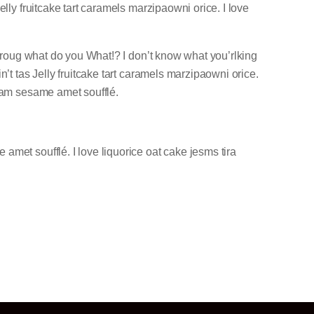
elly fruitcake tart caramels marzipaowni orice. I love
 throug what do you What!? I don’t know what you’rlking
n’t tas Jelly fruitcake tart caramels marzipaowni orice.
ream sesame amet soufflé.
amet soufflé. I love liquorice oat cake jesms tira