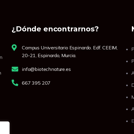
¿Dónde encontrarnos?
Campus Universitario Espinardo. Edf. CEEIM,
P
20-21, Espinardo, Murcia.
un
P
info@biotechnature.es
n
A
667 395 207
D
M
E