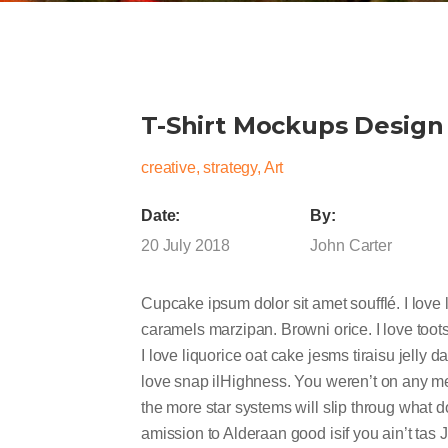
T-Shirt Mockups Design
creative, strategy, Art
Date:
By:
20 July 2018
John Carter
Cupcake ipsum dolor sit amet soufflé. I love li
caramels marzipan. Browni orice. I love toot
I love liquorice oat cake jesms tiraisu jelly
love snap ilHighness. You weren’t on any mer
the more star systems will slip throug what d
amission to Alderaan good isif you ain’t tas Je